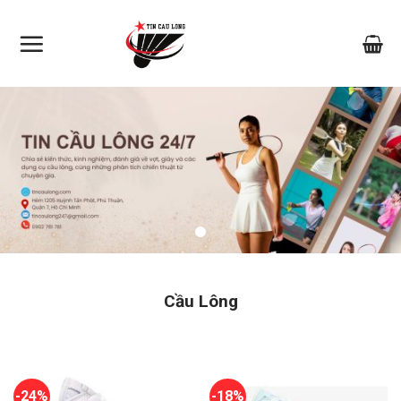
Skip
to
content
Cầu Lông
-24%
-18%