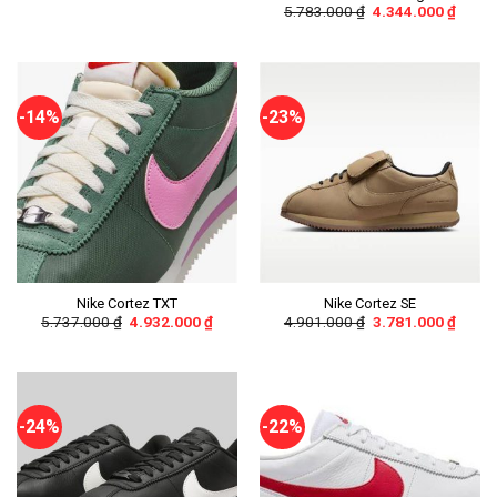
5.783.000
₫
4.344.000
₫
-14%
-23%
Nike Cortez TXT
Nike Cortez SE
5.737.000
₫
4.932.000
₫
4.901.000
₫
3.781.000
₫
-24%
-22%