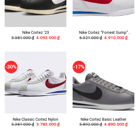
Nike Cortez ’23
Nike Cortez “Forrest Gump”
5.381.000
₫
4.092.000
₫
6.321.000
₫
4.910.000
₫
(White/Varsity Red)
-30%
-17%
Nike Classic Cortez Nylon
Nike Cortez Basic Leather
5.381.000
₫
3.782.000
₫
5.892.000
₫
4.890.000
₫