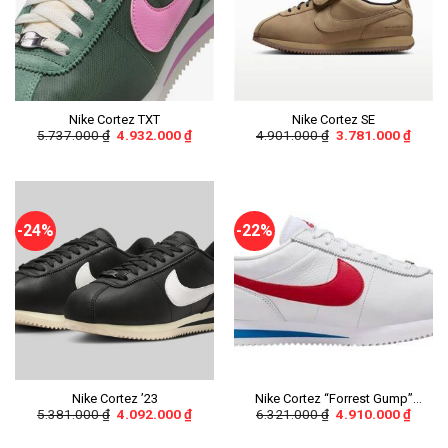
Nike Cortez TXT
Nike Cortez SE
5.737.000
₫
4.932.000
₫
4.901.000
₫
3.781.000
₫
-24%
-22%
Nike Cortez ’23
Nike Cortez “Forrest Gump”
5.381.000
₫
4.092.000
₫
6.321.000
₫
4.910.000
₫
(White/Varsity Red)