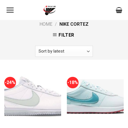
Skip
to
content
HOME
/
NIKE CORTEZ
FILTER
-24%
-18%