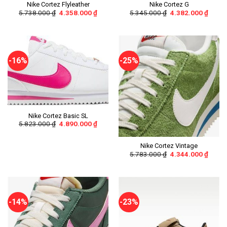
Nike Cortez Flyleather
Nike Cortez G
5.738.000
₫
4.358.000
₫
5.345.000
₫
4.382.000
₫
-16%
-25%
Nike Cortez Basic SL
5.823.000
₫
4.890.000
₫
Nike Cortez Vintage
5.783.000
₫
4.344.000
₫
-14%
-23%