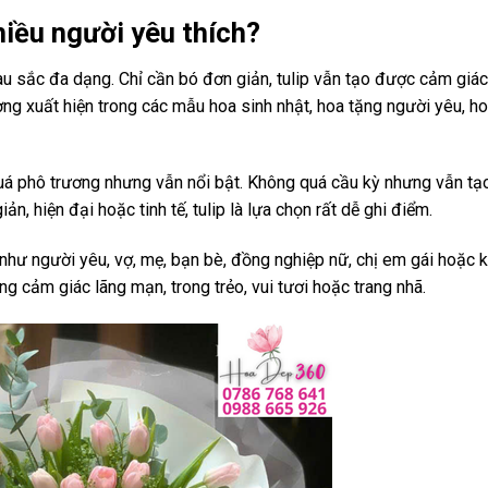
hiều người yêu thích?
àu sắc đa dạng. Chỉ cần bó đơn giản, tulip vẫn tạo được cảm giá
ường xuất hiện trong các mẫu hoa sinh nhật, hoa tặng người yêu, h
uá phô trương nhưng vẫn nổi bật. Không quá cầu kỳ nhưng vẫn t
ản, hiện đại hoặc tinh tế, tulip là lựa chọn rất dễ ghi điểm.
như người yêu, vợ, mẹ, bạn bè, đồng nghiệp nữ, chị em gái hoặc 
ng cảm giác lãng mạn, trong trẻo, vui tươi hoặc trang nhã.