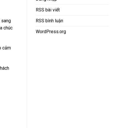
RSS bài viết
c sang
RSS bình luận
oa chúc
WordPress.org
ạo cảm
khách