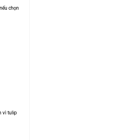
 nếu chọn
vì tulip