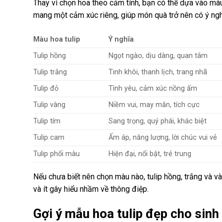
Thay vì chọn hoa theo cảm tính, bạn có thể dựa vào mà
mang một cảm xúc riêng, giúp món quà trở nên có ý ngh
Màu hoa tulip
Ý nghĩa
Tulip hồng
Ngọt ngào, dịu dàng, quan tâm
Tulip trắng
Tinh khôi, thanh lịch, trang nhã
Tulip đỏ
Tình yêu, cảm xúc nồng ấm
Tulip vàng
Niềm vui, may mắn, tích cực
Tulip tím
Sang trọng, quý phái, khác biệt
Tulip cam
Ấm áp, năng lượng, lời chúc vui vẻ
Tulip phối màu
Hiện đại, nổi bật, trẻ trung
Nếu chưa biết nên chọn màu nào, tulip hồng, trắng và và
và ít gây hiểu nhầm về thông điệp.
Gợi ý mẫu hoa tulip đẹp cho sinh