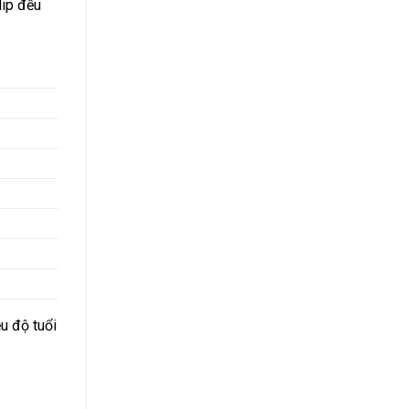
lip đều
u độ tuổi