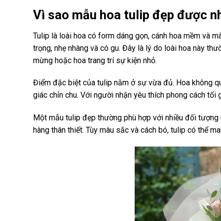
Vì sao mẫu hoa tulip đẹp được n
Tulip là loài hoa có form dáng gọn, cánh hoa mềm và m
trọng, nhẹ nhàng và có gu. Đây là lý do loài hoa này th
mừng hoặc hoa trang trí sự kiện nhỏ.
Điểm đặc biệt của tulip nằm ở sự vừa đủ. Hoa không q
giác chỉn chu. Với người nhận yêu thích phong cách tối gi
Một mẫu tulip đẹp thường phù hợp với nhiều đối tượng 
hàng thân thiết. Tùy màu sắc và cách bó, tulip có thể ma