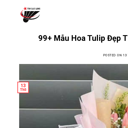
Skip
to
content
99+ Mẫu Hoa Tulip Đẹp T
POSTED ON
13
13
Th5