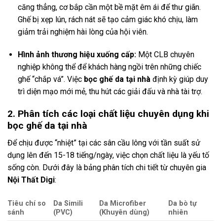
căng thẳng, cơ bắp cần một bề mặt êm ái để thư giãn.
Ghế bị xẹp lún, rách nát sẽ tạo cảm giác khó chịu, làm
giảm trải nghiệm hài lòng của hội viên.
Hình ảnh thương hiệu xuống cấp:
Một CLB chuyên
nghiệp không thể để khách hàng ngồi trên những chiếc
ghế “chắp vá”. Việc
bọc ghế da tại nhà
định kỳ giúp duy
trì diện mạo mới mẻ, thu hút các giải đấu và nhà tài trợ.
2. Phân tích các loại chất liệu chuyên dụng khi
bọc ghế da tại nhà
Để chịu được “nhiệt” tại các sân cầu lông với tần suất sử
dụng lên đến 15-18 tiếng/ngày, việc chọn chất liệu là yếu tố
sống còn. Dưới đây là bảng phân tích chi tiết từ chuyên gia
Nội Thất Digi
:
Tiêu chí so
Da Simili
Da Microfiber
Da bò tự
sánh
(PVC)
(Khuyên dùng)
nhiên