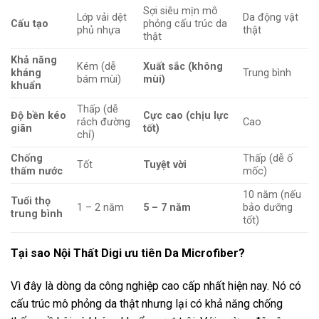
Sợi siêu mịn mô
Lớp vải dệt
Da động vật
Cấu tạo
phỏng cấu trúc da
phủ nhựa
thật
thật
Khả năng
Kém (dễ
Xuất sắc (không
kháng
Trung bình
bám mùi)
mùi)
khuẩn
Thấp (dễ
Độ bền kéo
Cực cao (chịu lực
rách đường
Cao
giãn
tốt)
chỉ)
Chống
Thấp (dễ ố
Tốt
Tuyệt vời
thấm nước
mốc)
10 năm (nếu
Tuổi thọ
1 – 2 năm
5 – 7 năm
bảo dưỡng
trung bình
tốt)
Tại sao Nội Thất Digi ưu tiên Da Microfiber?
Vì đây là dòng da công nghiệp cao cấp nhất hiện nay. Nó có
cấu trúc mô phỏng da thật nhưng lại có khả năng chống