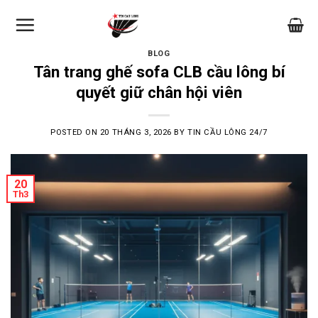
Skip
to
content
BLOG
Tân trang ghế sofa CLB cầu lông bí
quyết giữ chân hội viên
POSTED ON
20 THÁNG 3, 2026
BY
TIN CẦU LÔNG 24/7
20
Th3