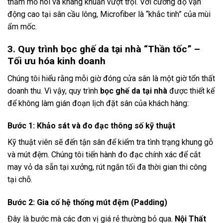
thấm mồ hôi và kháng khuẩn vượt trội. Với cường độ vận
động cao tại sân cầu lông, Microfiber là “khắc tinh” của mùi
ẩm mốc.
3. Quy trình bọc ghế da tại nhà “Thần tốc” –
Tối ưu hóa kinh doanh
Chúng tôi hiểu rằng mỗi giờ đóng cửa sân là một giờ tổn thất
doanh thu. Vì vậy, quy trình
bọc ghế da tại nhà
được thiết kế
để không làm gián đoạn lịch đặt sân của khách hàng:
Bước 1: Khảo sát và đo đạc thông số kỹ thuật
Kỹ thuật viên sẽ đến tận sân để kiểm tra tình trạng khung gỗ
và mút đệm. Chúng tôi tiến hành đo đạc chính xác để cắt
may vỏ da sẵn tại xưởng, rút ngắn tối đa thời gian thi công
tại chỗ.
Bước 2: Gia cố hệ thống mút đệm (Padding)
Đây là bước mà các đơn vị giá rẻ thường bỏ qua.
Nội Thất