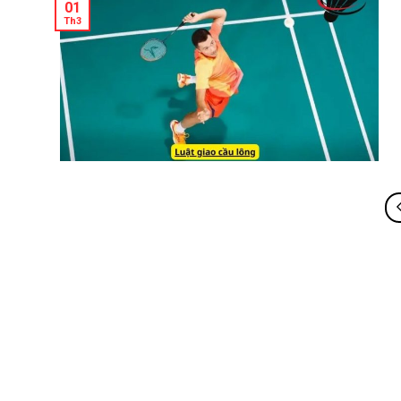
01
Th3