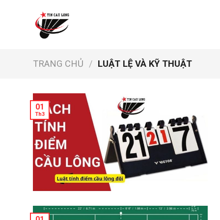
Skip
to
content
TRANG CHỦ
/
LUẬT LỆ VÀ KỸ THUẬT
01
Th3
01