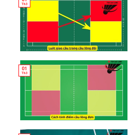
Th3
01
Th3